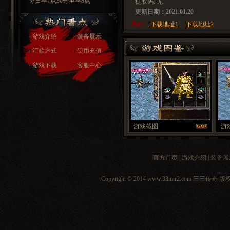
每日早7点30分至早8点
提取码: 无
更新日期：2021.01.20
其他：
下载地址1
下载地址2
游戏介绍
装备展示
汇款方式
硬币充值
游戏下载
客服中心
游戏截图
游
官方首页
|
游戏介绍
|
装备展
Copyright © 2014 www.33mir2.com 三三传奇