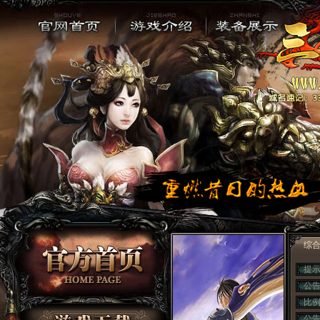
综
提
候
公
比
公