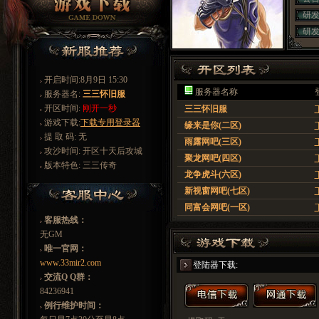
研
研
开启时间:
8月9日 15:30
服务器名称
服务器名:
三三怀旧服
开区时间:
刚开一秒
三三怀旧服
游戏下载:
下载专用登录器
缘来是你(二区)
提 取 码:
无
雨露网吧(三区)
攻沙时间:
开区十天后攻城
聚龙网吧(四区)
版本特色:
三三传奇
龙争虎斗(六区)
新视窗网吧(七区)
同富会网吧(一区)
客服热线：
无GM
唯一官网：
www.33mir2.com
登陆器下载:
交流Q Q群：
84236941
例行维护时间：